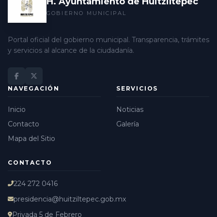
H. Ayuntamiento de Huitziltepec
GOBIERNO MUNICIPAL
Portal oficial del gobierno municipal. Transparencia, trámites
y servicios al alcance de la ciudadanía.
NAVEGACIÓN
SERVICIOS
Inicio
Noticias
Contacto
Galería
Mapa del Sitio
CONTACTO
224 272 0416
presidencia@huitziltepec.gob.mx
Privada 5 de Febrero