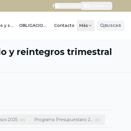
Accesibilidad
Lenguas
Trámites y servicios
OBLIGACIONES DE TRAN...
Contacto
Más
BUSCAR
o y reintegros trimestral
esos 2025
Programa Presupuestario 2...
(0)
(0)